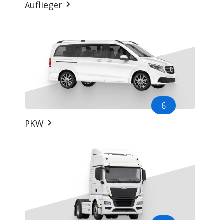
Auflieger
6
PKW