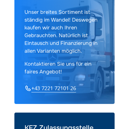
Unser breites Sortiment ist
ständig im Wandel! Deswegen
kaufen wir auch Ihren
Gebrauchten. Natürlich ist
Eintausch und Finanzierung in
allen Varianten möglich.
Kontaktieren Sie uns für ein
faires Angebot!
+43 7221 72101 26
KFZ Zulassungsstelle